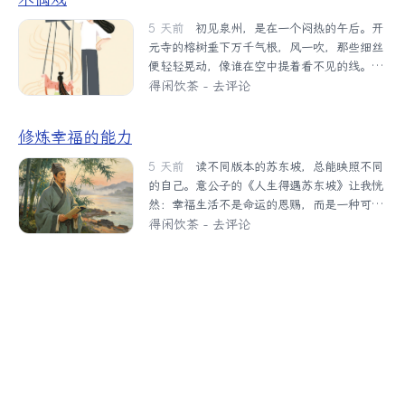
典》，然心中恋恋的仍是数理，曾捧着徐迟的
能开十来朵荷花。于是，我下单。货到时，我
报告文学《哥德巴赫猜想》，屡读不厌，心中
5 天前
初见泉州，是在一个闷热的午后。开
见...
最崇拜的明星是陈景润。从文抑或学理？父母
元寺的榕树垂下万千气根，风一吹，那些细丝
总叨叨“学好数理化，走遍天下都不怕”。中考
便轻轻晃动，像谁在空中提着看不见的线。我
没有一门冒尖的我，总分却是全市第一，源于
原以为泉州不过是因为提线木偶戏出名，直到
得闲饮茶
-
去评论
每科成绩的均衡。年轻的我还没笃定方向，便
在非遗馆看了一场《钟馗醉酒》，才隐约触到
已走进了高等学府神秘的数学殿堂。许是缘分
更深的质地。那天的戏台不大，灯光只照亮中
修炼幸福的能力
使然，大学做了校报记者，被师友称为“既务
央一方。艺人提着十字线轴走出来，十六根丝
正业又营副业”，每看到笔下文字染上铅油，乐
线悬着一个花脸钟馗，初时软塌塌地垂着，了
5 天前
读不同版本的苏东坡，总能映照不同
不...
无生气。艺人站定，手指一挑一拨，奇迹便发
的自己。意公子的《人生得遇苏东坡》让我恍
生了：钟馗竟慢慢直起身来，先是抬手作揖，
然：幸福生活不是命运的恩赐，而是一种可以
继而抓起酒壶，仰头豪饮，动作行云流水。最
修炼的能力。它来自两种看似矛盾却互补的心
得闲饮茶
-
去评论
妙的是他醉后踉跄，艺人的手指飞快地捻动丝
境：“退而求其次”的安心，与“跳一跳够得到”
线，那木偶便活脱脱如一个失意之人，跌跌撞
的进取。二者如鸟之双翼，缺一不可。在我的
撞，满台都是荒唐。那一刻我忽然明白，所谓
印象里，理想、抱负堪比天大。不到万不得
“傀儡”，原是“借”来的生命。木偶是死的，...
已，谁愿意“退而求其次”？必须这样时，也绝
非庸常的认命，而是一场主动的撤退和转移
——明知巅峰不可及，便忍痛割爱，将双脚踩
回泥泞。在退而求其次中安放内心。退，非懦
弱，而是看破、放下，是重新的选择和出发。
人最难能可贵的是“退而不哀，退而不弃”。苏