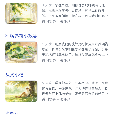
到这里，我即使在外娱乐也是三心二意。朋
好女儿的浴巾、毛巾、洗头刷和沐浴露，以及
3 天前
家住二楼，刚搬进去的时候南北通
友...
换洗衣物。一切准备就绪，把女儿抱到卫生
透，光线并没有被什么遮挡，算得上视野开
间，开始洗澡。妻子在一旁伺候着。先洗头。
阔。下午若是闲散，躺在床上可以看到阳光照
我在小凳子上坐下，把女儿横放在我的腿上。
在斜对面房子的西墙上，随着时间推移，余晖
得闲饮茶
-
去评论
女儿抱在手里乖得像只兔子，一躺在我腿上，
一截一截地落下，是时光在移动的景象，就很
就不住乱动。我一只手把住女儿，一只手从浴
想去摸摸那面墙，因为它上面有时间洒落的证
种藕养荷小欢喜
盆舀水，浇在她头上，她吃了一惊，瞪大眼睛
据，只是这证据跑得太快，抓不住。过了几
盯着我，小嘴一瘪，马上要哭出来的样子。我
年，那面西墙上的光变得斑驳起来，原来是小
4 天前
起初我的陶瓷缸是打算用来水养铜钱
赶...
区院子里种的小树苗长高了，长到刚越过二楼
草的，拆包后发现铜钱草根部裹了湿泥，于是
的高度，开始挡住了看向那面墙的视线。那几
干脆把铜钱草土培了。这样陶瓷缸就虚位以待
年，从房间里看出去，最打动人的风景变成了
了，我决定顺应季节，养些荷花。在菜场买藕
得闲饮茶
-
去评论
树叶的摇曳，整棵树从下往上看是静止的，但
时，我向师傅打听：藕可否种？师傅说可以，
直接看到树顶风景就不同了，那些叶子的颜色
要挑两节头，而且得有芽。于是，我挑了两支
从文小记
通常更青绿、更新鲜，摇曳出一片别样的光
两节头的藕，藕芽长长的，一路憧憬着长出荷
景。那光景是簇拥的欢乐，是俯瞰大地的跳
叶，开出荷花，有蜻蜓立上头的情景。谁知估
5 天前
学理却从文，并非初心。幼时，父母
跃，是与鸟儿...
计失误，缸小，藕节太长，斜斜地搁着。我又
督写日记，一为练笔，二为培养坚韧毅力，自
问自己：种藕养荷怎么可以没有泥，根须往哪
己偶尔写上几句稚诗，那便是写作的起始了。
安家？我种藕养荷的经历一波三折，但做一件
中学时代，老师在课堂上朗读我的作文，台下
得闲饮茶
-
去评论
喜欢的事，无论怎样我都会坚持。我急切去网
的我自豪感油然而生，小作被学校油印入册，
上找答案，问商家，告诉他我的缸的大小，商
市里的作文比赛换来了带奖字的《新华字
木偶戏
家推荐了合适的藕给我，并保证成活，养得好