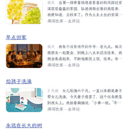
膀，吐槽一下当天的学业，嘟起小嘴的她，隔
前天
当第一缕带着铁观音茶香的秋风掠过安
首：“...
三岔五总要评一评树的变化。这棵槐树长在校
溪层层叠叠的茶园，钻进闽南古厝的燕尾脊，
门口的斜对面，主干只有足球粗细，像被风吹
我便知道，立秋来了。作为土生土长的安溪
偏了似的微微倾斜着。择校第一天，就被我们
人，立秋于我，从来不是书本上冰冷的节气，
得闲饮茶
-
去评论
选中——大概树也不会想到，能成为人与人之
而是刻在骨子里的生活印记。它是阿婆竹篮里
间重要约定的参照物吧。生活中，利用物体牵
饱满多汁的龙眼，是灶上咕嘟咕嘟冒着热气的
早点回家
系着做某种约定，本是一件寻常事，可细想起
番薯汤，是茶园里茶农们忙碌的身影。在闽
来倒有些意思。这悄声的约定独属于两个人或
南，立秋的脚步藏在独特的物候里。街道两旁
前天
我有个没有传开的外号：老九点。每次
几个...
的凤凰木开始抖落火红的叶片，像一场无声的
跟朋友一起聚会，到晚上八点半还没结束，我
告别，为夏日画上句号；漫山遍野的龙眼树挂
就会焦虑起来，不断地催促上饭、结束。有的
满了沉甸甸的果实，剥开粗糙的外壳，晶莹剔
场合我没有资格拍板，就会坐立不安。九点前
得闲饮茶
-
去评论
透的果肉甜进心里；相思树上的秋蝉开始低
结束聚会，我的心才会安稳下来。朋友们开始
吟，那鸣声带着一丝慵懒，在午后的阳光里悠
不解，我说因为我觉得九点到家才心安。我的
给孩子洗澡
悠地飘远。这些细微的变化，是大自然写给闽
观点亮出以后，就被几个朋友笑着赠了外号
南人的情书，提醒着我们季节的流转。小时
“老九点”。我是认可这个外号的，早点回家，
3 天前
女儿刚满六个月。一直以来都是妻子
候，我最...
可以享受天伦之乐。家里有我疼爱的人，有挂
帮女儿洗澡，今天妻子感冒了，这个任务便落
念着我的人，这样的家，我当然想早点回去。
到我头上。我拍着胸脯说：“小事一桩。”平时
有人说凡是爱回家的人，都是身处好的婚姻之
我看妻子帮女儿洗澡，觉得轻轻松松，而我只
得闲饮茶
-
去评论
中的人，我感同身受。早点回家，不让家人惦
在边上递毛巾、拿尿不湿，或者捉住女儿的小
记我。有人惦记是幸福的，若迟迟不回家，惦
脚，让她别扑腾起水花；这次终于可以一展拳
永远在长大的树
记我的人可能就无法正点吃饭，安心休息，想
脚了。吃过晚饭，我到卫生间放洗澡水，准备