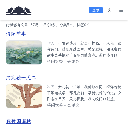
登录
此博客有文章167篇，评论0条，分类5个，标签0个
诗照荷事
昨天
一首古诗词，就是一幅画、一束光。读
古诗词，就是走进画中，被光照耀，用现在的
故事去共情那千百年前的意境。荷花盛开的时
节，我喜欢在广州的荔湾湖公园走走，让脑海
得闲饮茶
-
去评论
里的古诗词与眼前的美景叠加，来一场跨越时
空的对话，过足赏花、闻香、拍照、和韵的
约定独一无二
瘾。看到湖里的连片荷花，我会想起“接天莲
叶无穷碧，映日荷花别样红”。老家宅子后门
昨天
女儿初中三年，我都站在同一棵洋槐树
口，父亲曾请人用推土机推出了一个小塘，里
下等她放学，那是我们一早就说好的约定。夕
面种满莲藕，为的是用水方便，还有荷花可
阳悬在西天，天光朦胧，我向校门口张望，期
赏、莲藕可吃。夏天一到，荷叶满塘碧绿，荷
待女儿背着书包从那儿走出来。有时候，她步
得闲饮茶
-
去评论
花争奇斗艳，微风一吹，叶摇香溢。那场景虽
伐沉重，有时则十分轻快地奔向我。孩子纯
不及西湖的阔大、壮观，也不及荔湾湖的密
粹，还不懂得藏匿情绪，忧乐都一览无余地写
我爱闽南秋
集、繁盛，却总是那么亲切、温润、宁静。让
在躯体上。在树下停住后，除了勾住我的臂
我联想最多的还是“最美误入”的李清照的这