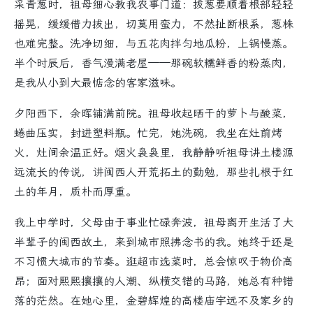
采青葱时，祖母细心教我农事门道：拔葱要顺着根部轻轻
摇晃，缓缓借力拔出，切莫用蛮力，不然扯断根系，葱株
也难完整。洗净切细，与五花肉拌匀地瓜粉，上锅慢蒸。
半个时辰后，香气漫满老屋——那碗软糯鲜香的粉蒸肉，
是我从小到大最惦念的客家滋味。
夕阳西下，余晖铺满前院。祖母收起晒干的萝卜与酸菜，
蜷曲压实，封进塑料瓶。忙完，她洗碗，我坐在灶前烤
火，灶间余温正好。烟火袅袅里，我静静听祖母讲土楼源
远流长的传说，讲闽西人开荒拓土的勤勉，那些扎根于红
土的年月，质朴而厚重。
我上中学时，父母由于事业忙碌奔波，祖母离开生活了大
半辈子的闽西故土，来到城市照拂念书的我。她终于还是
不习惯大城市的节奏。逛超市选菜时，总会惊叹于物价高
昂；面对熙熙攘攘的人潮、纵横交错的马路，她总有种错
落的茫然。在她心里，金碧辉煌的高楼庙宇远不及家乡的